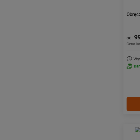
Obręc
99
od:
Cena k
Wys
Da