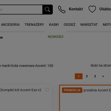
Kontakt
Ulubio
AKCESORIA
TRENAŻERY
KASKI
ODZIEŻ
WARSZTAT
MOT
NOWOŚCI
we
Ilość na stron
y marki Koła rowerowe Accent
: 100
1
2
3
>
PROMOCJA