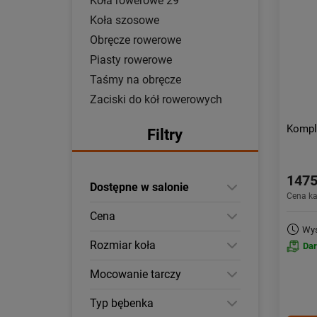
Koła rowerowe 29"
Koła szosowe
Obręcze rowerowe
Piasty rowerowe
Taśmy na obręcze
Zaciski do kół rowerowych
Kompl
Filtry
1475
Dostępne w salonie
Cena k
Cena
Wys
Rozmiar koła
Da
Mocowanie tarczy
Typ bębenka