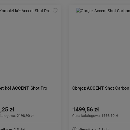
et kół
ACCENT
Shot Pro
Obręcz
ACCENT
Shot Carbon 
,25 zł
1499,56 zł
atalogowa:
2198,90 zł
Cena katalogowa:
1998,90 zł
yłka w: 2-3 dni
Wysyłka w: 2-3 dni