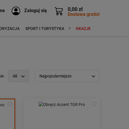
0,00 zł
ne
Zaloguj się
Dostawa gratis!
ORYZACJA
SPORT I TURYSTYKA
MARKI
OKAZJE
ie:
48
Najpopularniejsze
12
Popularność:
największa
24
Cena:
od najniższej
48
od najwyższej
96
Kolejność:
alfabetycznie
Aktualności:
najnowsze