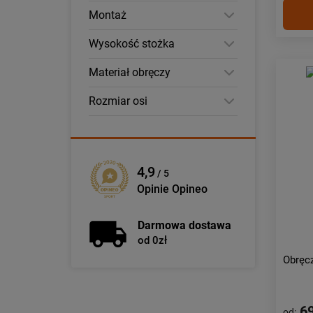
Montaż
Wysokość stożka
Materiał obręczy
Rozmiar osi
4,9
/ 5
Opinie Opineo
Darmowa dostawa
od 0zł
Obręc
69
od: