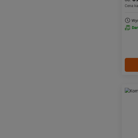
Cena k
Wys
Da