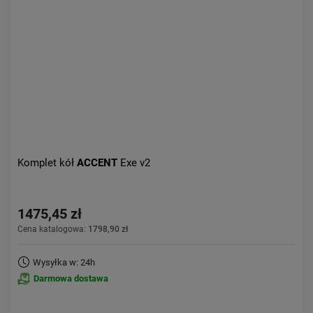
Aktualności:
najnowsze
Obniżka:
największa
Komplet kół
ACCENT
Exe v2
1475,45 zł
Cena katalogowa:
1798,90 zł
Wysyłka w: 24h
Darmowa dostawa