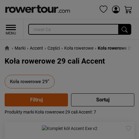
›
Marki
›
Accent
›
Części
›
Koła rowerowe
›
Koła rowerowe 29"
Koła rowerowe 29 cali Accent
Koła rowerowe 29"
Produkty marki Koła rowerowe 29 cali Accent
: 7
Popularność:
największa
Cena:
od najniższej
od najwyższej
Kolejność:
alfabetycznie