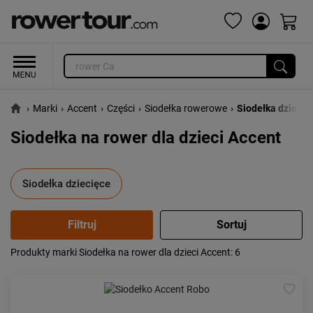
›
Marki
›
Accent
›
Części
›
Siodełka rowerowe
›
Siodełka dziecię
Siodełka na rower dla dzieci Accent
Siodełka dziecięce
Produkty marki Siodełka na rower dla dzieci Accent
: 6
Popularność:
największa
Cena:
od najniższej
od najwyższej
Kolejność:
alfabetycznie