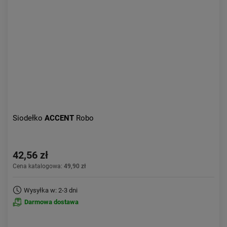
Aktualności:
najnowsze
Obniżka:
największa
Siodełko
ACCENT
Robo
42,56 zł
Cena katalogowa:
49,90 zł
Wysyłka w: 2-3 dni
Darmowa dostawa