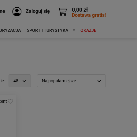
0,00 zł
ne
Zaloguj się
Dostawa gratis!
ORYZACJA
SPORT I TURYSTYKA
MARKI
OKAZJE
ie:
48
Najpopularniejsze
12
Popularność:
największa
24
Cena:
od najniższej
48
od najwyższej
96
Kolejność:
alfabetycznie
Aktualności:
najnowsze