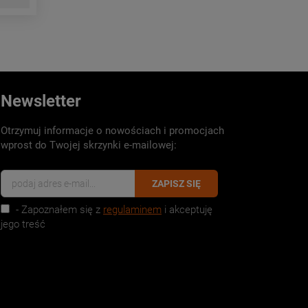
Newsletter
Otrzymuj informacje o nowościach i promocjach
wprost do Twojej skrzynki e-mailowej:
ZAPISZ SIĘ
- Zapoznałem się z
regulaminem
i akceptuję
jego treść