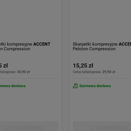
etki kompresyjne
ACCENT
Skarpetki kompresyjne
ACCE
on Compression
Peloton Compression
5 zł
15,25 zł
atalogowa:
30,90 zł
Cena katalogowa:
29,90 zł
rmowa dostawa
Darmowa dostawa
DO KOSZYKA
DO KOSZYKA