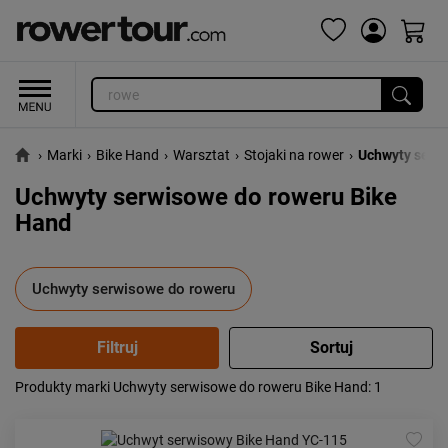
›
Marki
›
Bike Hand
›
Warsztat
›
Stojaki na rower
›
Uchwyty serw
Uchwyty serwisowe do roweru Bike
Hand
Uchwyty serwisowe do roweru
Produkty marki Uchwyty serwisowe do roweru Bike Hand
: 1
Popularność:
największa
Cena:
od najniższej
od najwyższej