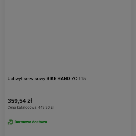
Kolejność:
alfabetycznie
Aktualności:
najnowsze
Obniżka:
największa
Uchwyt serwisowy
BIKE HAND
YC-115
359,54 zł
Cena katalogowa:
449,90 zł
Darmowa dostawa