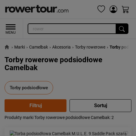
›
Marki
›
Camelbak
›
Akcesoria
›
Torby rowerowe
›
Torby podsio
Torby rowerowe podsiodłowe
Camelbak
Torby podsiodłowe
Produkty marki Torby rowerowe podsiodłowe Camelbak
: 2
Popularność:
największa
Cena:
od najniższej
od najwyższej