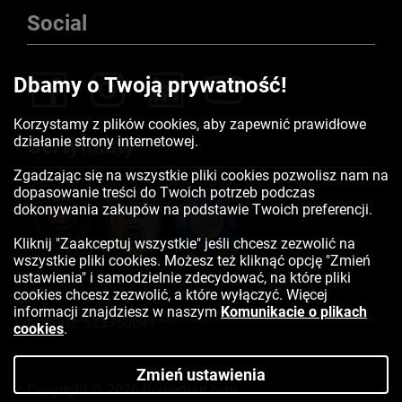
Social
Dbamy o Twoją prywatność!
Korzystamy z plików cookies, aby zapewnić prawidłowe
działanie strony internetowej.
Certyfikaty
Zgadzając się na wszystkie pliki cookies pozwolisz nam na
dopasowanie treści do Twoich potrzeb podczas
dokonywania zakupów na podstawie Twoich preferencji.
Kliknij "Zaakceptuj wszystkie" jeśli chcesz zezwolić na
wszystkie pliki cookies. Możesz też kliknąć opcję "Zmień
ustawienia" i samodzielnie zdecydować, na które pliki
cookies chcesz zezwolić, a które wyłączyć. Więcej
informacji znajdziesz w naszym
Komunikacie o plikach
Kontakt:
523350041
cookies
.
Zmień ustawienia
Copyright © 2026 Rowertour.com