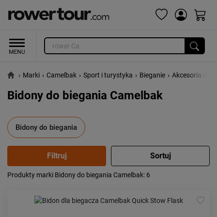
›
Marki
›
Camelbak
›
Sport i turystyka
›
Bieganie
›
Akcesoria do b
Bidony do biegania Camelbak
Bidony do biegania
Produkty marki Bidony do biegania Camelbak
: 6
Popularność:
największa
Cena:
od najniższej
od najwyższej
Kolejność:
alfabetycznie