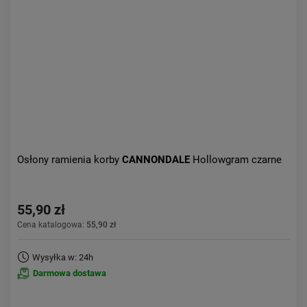
Aktualności:
najnowsze
Obniżka:
największa
Osłony ramienia korby
CANNONDALE
Hollowgram czarne
55,90 zł
Cena katalogowa:
55,90 zł
Wysyłka w: 24h
Darmowa dostawa