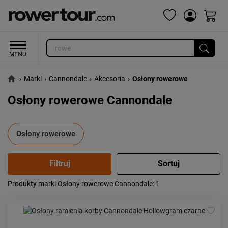
›
Marki
›
Cannondale
›
Akcesoria
›
Osłony rowerowe
Osłony rowerowe Cannondale
Osłony rowerowe
Produkty marki Osłony rowerowe Cannondale
: 1
Popularność:
największa
Cena:
od najniższej
od najwyższej
Kolejność:
alfabetycznie