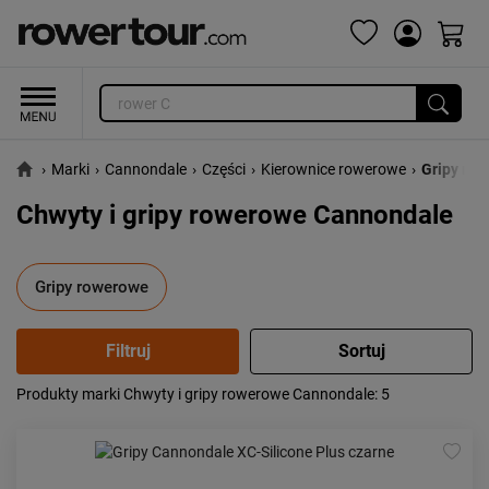
›
Marki
›
Cannondale
›
Części
›
Kierownice rowerowe
›
Gripy ro
Chwyty i gripy rowerowe Cannondale
Gripy rowerowe
Produkty marki Chwyty i gripy rowerowe Cannondale
: 5
Popularność:
największa
Cena:
od najniższej
od najwyższej
Kolejność:
alfabetycznie