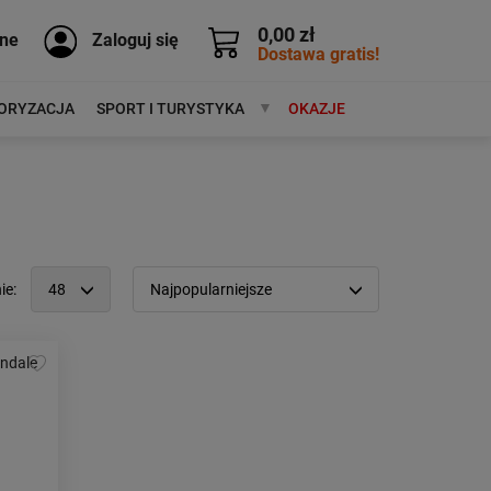
0,00 zł
ne
Zaloguj się
Dostawa gratis!
ORYZACJA
SPORT I TURYSTYKA
MARKI
OKAZJE
ie:
48
Najpopularniejsze
12
Popularność:
największa
24
Cena:
od najniższej
48
od najwyższej
96
Kolejność:
alfabetycznie
Aktualności:
najnowsze