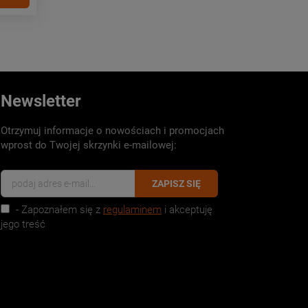
Newsletter
Otrzymuj informacje o nowościach i promocjach
wprost do Twojej skrzynki e-mailowej:
ZAPISZ SIĘ
- Zapoznałem się z
regulaminem
i akceptuję
jego treść