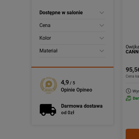
Dostępne w salonie
Cena
Kolor
Owijka
Materiał
CANN
95,5
Cena k
4,9
/ 5
Opinie Opineo
Wys
Da
Darmowa dostawa
od 0zł