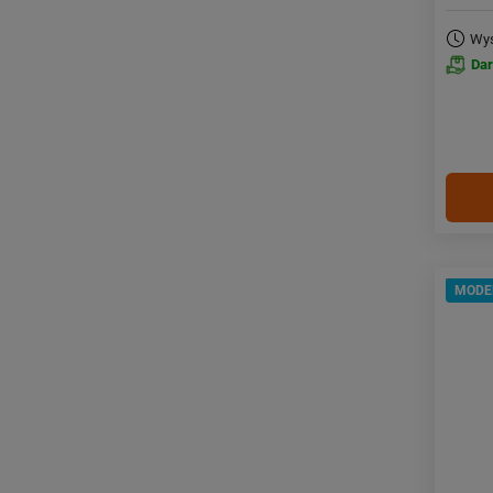
Wys
Da
MODE