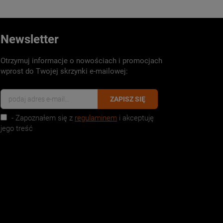
Newsletter
Otrzymuj informacje o nowościach i promocjach
wprost do Twojej skrzynki e-mailowej:
ZAPISZ SIĘ
- Zapoznałem się z
regulaminem
i akceptuję
jego treść