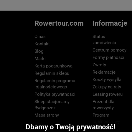
Rowertour.com
Informacje
O nas
Status
zamówienia
Kontakt
Centrum pomocy
Blog
Formy płatności
Marki
Zwroty
Karta podarunkowa
Reklamacje
Regulamin sklepu
Koszty wysyłki
Regulamin programu
lojalnościowego
Zakupy na raty
Polityka prywatności
Leasing roweru
Sklep stacjonarny
Prezent dla
Bydgoszcz
rowerzysty
Mapa strony
Program
lojalnościowy
Dbamy o Twoją prywatność!
Newsletter