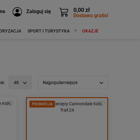
0,00 zł
ne
Zaloguj się
Dostawa gratis!
ORYZACJA
SPORT I TURYSTYKA
MARKI
OKAZJE
ie:
48
Najpopularniejsze
12
Popularność:
największa
24
PROMOCJA
Cena:
od najniższej
48
od najwyższej
96
Kolejność:
alfabetycznie
Aktualności:
najnowsze