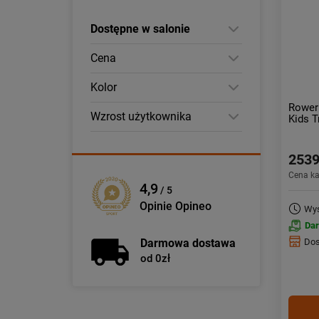
Dostępne w salonie
Cena
Kolor
Rower
Wzrost użytkownika
Kids T
2539
Cena k
4,9
/ 5
Opinie Opineo
Wys
Da
Dos
Darmowa dostawa
od 0zł