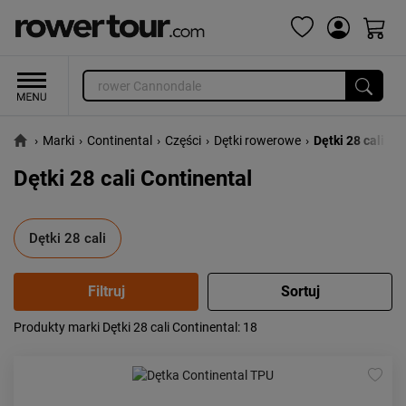
›
Marki
›
Continental
›
Części
›
Dętki rowerowe
›
Dętki 28 cali
Dętki 28 cali Continental
Dętki 28 cali
Produkty marki Dętki 28 cali Continental
: 18
Popularność:
największa
Cena:
od najniższej
od najwyższej
Kolejność:
alfabetycznie