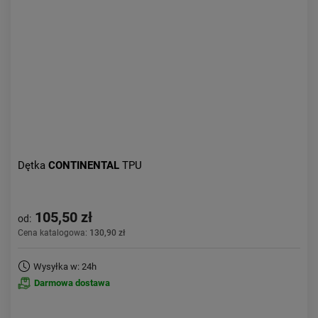
Aktualności:
najnowsze
Obniżka:
największa
Dętka
CONTINENTAL
TPU
105,50 zł
od:
Cena katalogowa:
130,90 zł
Wysyłka w: 24h
Darmowa dostawa