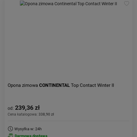
Kolejność:
alfabetycznie
Aktualności:
najnowsze
Obniżka:
największa
Opona zimowa
CONTINENTAL
Top Contact Winter II
239,36 zł
od:
Cena katalogowa:
338,90 zł
Wysyłka w: 24h
Darmowa dostawa