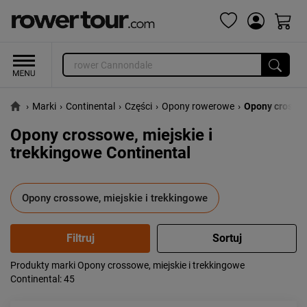
›
Marki
›
Continental
›
Części
›
Opony rowerowe
›
Opony crossow
Opony crossowe, miejskie i
trekkingowe Continental
Opony crossowe, miejskie i trekkingowe
Produkty marki Opony crossowe, miejskie i trekkingowe
Popularność:
największa
Continental
: 45
Cena:
od najniższej
od najwyższej