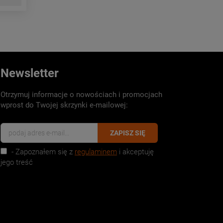
Newsletter
Otrzymuj informacje o nowościach i promocjach
wprost do Twojej skrzynki e-mailowej:
ZAPISZ SIĘ
- Zapoznałem się z
regulaminem
i akceptuję
jego treść