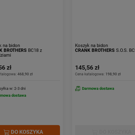
k na bidon
Koszyk na bidon
K BROTHERS
BC18 z
CRANK BROTHERS
S.O.S. BC
dziami
56 zł
145,56 zł
atalogowa:
468,90 zł
Cena katalogowa:
198,90 zł
yłka w: 2-3 dni
Darmowa dostawa
rmowa dostawa
DO KOSZYKA
DO KOSZYKA