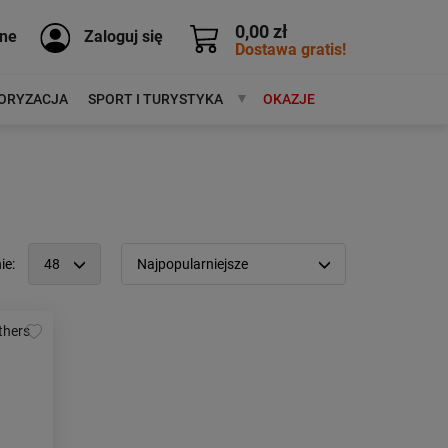
0,00 zł
ne
Zaloguj się
Dostawa gratis!
ORYZACJA
SPORT I TURYSTYKA
MARKI
OKAZJE
ie:
48
Najpopularniejsze
12
Popularność:
największa
24
Cena:
od najniższej
48
od najwyższej
96
Kolejność:
alfabetycznie
Aktualności:
najnowsze