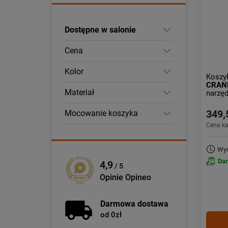
Dostępne w salonie
Cena
Kolor
Koszy
CRAN
Materiał
narzę
349,
Mocowanie koszyka
Cena k
Wys
Da
4,9
/ 5
Opinie Opineo
Darmowa dostawa
od 0zł