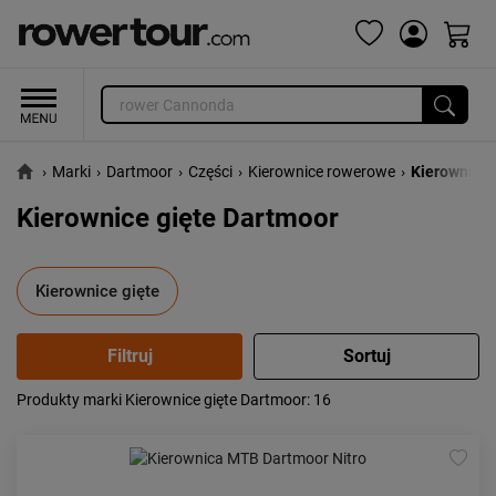
›
Marki
›
Dartmoor
›
Części
›
Kierownice rowerowe
›
Kierownice 
Kierownice gięte Dartmoor
Kierownice gięte
Produkty marki Kierownice gięte Dartmoor
: 16
Popularność:
największa
Cena:
od najniższej
od najwyższej
Kolejność:
alfabetycznie