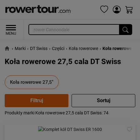
›
Marki
›
DT Swiss
›
Części
›
Koła rowerowe
›
Koła rowerowe 27,
Koła rowerowe 27,5 cala DT Swiss
Koła rowerowe 27,5"
Produkty marki Koła rowerowe 27,5 cala DT Swiss
: 74
Popularność:
największa
Cena:
od najniższej
od najwyższej
Kolejność:
alfabetycznie