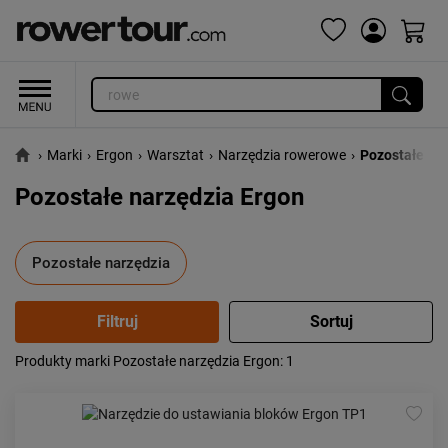
›
Marki
›
Ergon
›
Warsztat
›
Narzędzia rowerowe
›
Pozostałe na
Pozostałe narzędzia Ergon
Pozostałe narzędzia
Produkty marki Pozostałe narzędzia Ergon
: 1
Popularność:
największa
Cena:
od najniższej
od najwyższej
Kolejność:
alfabetycznie