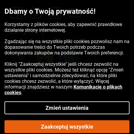
Dbamy o Twoją prywatność!
Korzystamy z plików cookies, aby zapewnić prawidłowe
działanie strony internetowej.
Certyfikaty
Zgadzając się na wszystkie pliki cookies pozwolisz nam na
dopasowanie treści do Twoich potrzeb podczas
dokonywania zakupów na podstawie Twoich preferencji.
Kliknij "Zaakceptuj wszystkie" jeśli chcesz zezwolić na
wszystkie pliki cookies. Możesz też kliknąć opcję "Zmień
ustawienia" i samodzielnie zdecydować, na które pliki
cookies chcesz zezwolić, a które wyłączyć. Więcej
informacji znajdziesz w naszym
Komunikacie o plikach
Kontakt:
523350041
cookies
.
Zmień ustawienia
Copyright © 2026 Rowertour.com
Internetowy sklep rowerowy
Zaakceptuj wszystkie