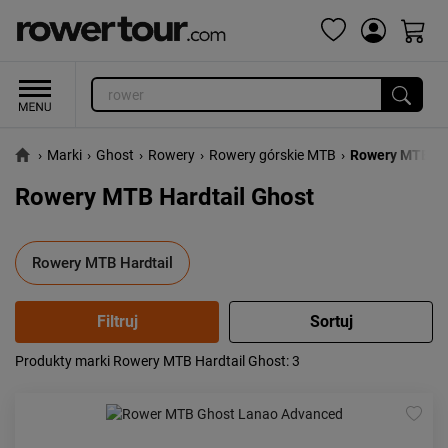
›
Marki
›
Ghost
›
Rowery
›
Rowery górskie MTB
›
Rowery MTB Ha
Rowery MTB Hardtail Ghost
Rowery MTB Hardtail
Produkty marki Rowery MTB Hardtail Ghost
: 3
Popularność:
największa
Cena:
od najniższej
od najwyższej
Kolejność:
alfabetycznie