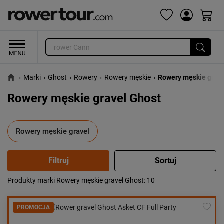
›
Marki
›
Ghost
›
Rowery
›
Rowery męskie
›
Rowery męskie grav
Rowery męskie gravel Ghost
Rowery męskie gravel
Produkty marki Rowery męskie gravel Ghost
: 10
Popularność:
największa
Cena:
od najniższej
PROMOCJA
od najwyższej
Kolejność:
alfabetycznie