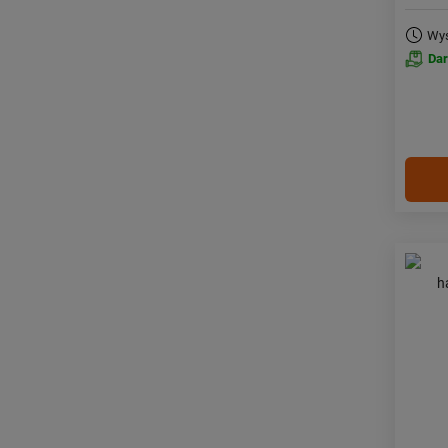
Wys
Da