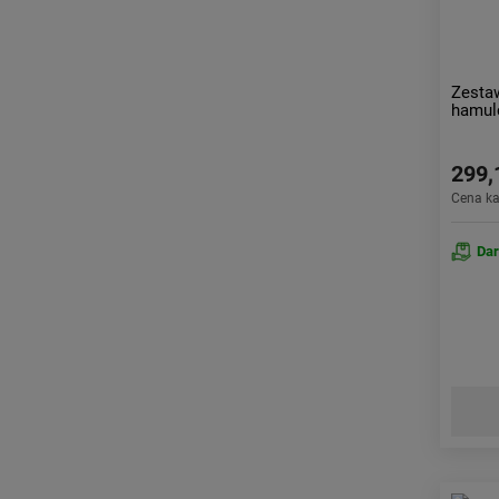
Zesta
hamu
299,
Cena k
Da