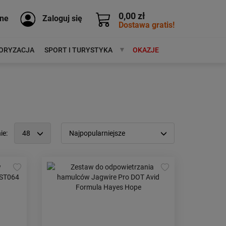
0,00 zł
ne
Zaloguj się
Dostawa gratis!
ORYZACJA
SPORT I TURYSTYKA
MARKI
OKAZJE
ie:
48
Najpopularniejsze
12
Popularność:
największa
24
Cena:
od najniższej
48
od najwyższej
96
Kolejność:
alfabetycznie
Aktualności:
najnowsze