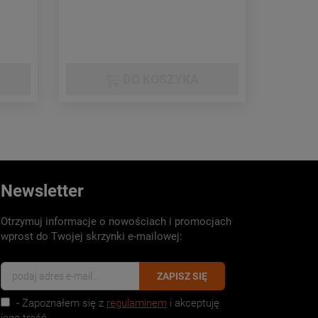
DO KOSZYKA
Newsletter
Otrzymuj informacje o nowościach i promocjach
wprost do Twojej skrzynki e-mailowej:
ZAPISZ SIĘ
- Zapoznałem się z
regulaminem
i akceptuję