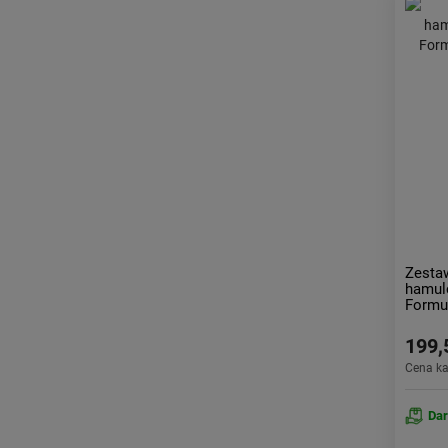
Zesta
hamu
Formu
199,
Cena k
Da