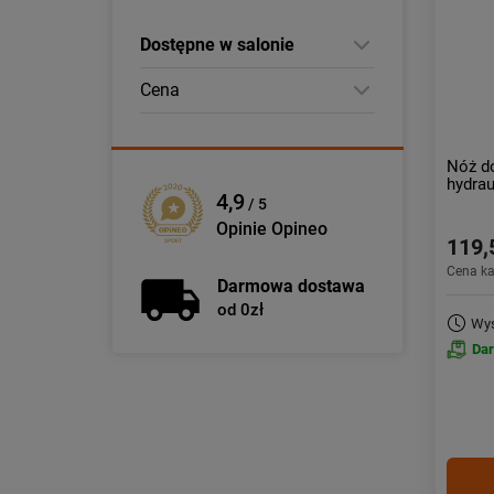
Dostępne w salonie
Cena
Nóż d
hydra
4,9
/ 5
Opinie Opineo
119,
Cena k
Darmowa dostawa
od 0zł
Wys
Da