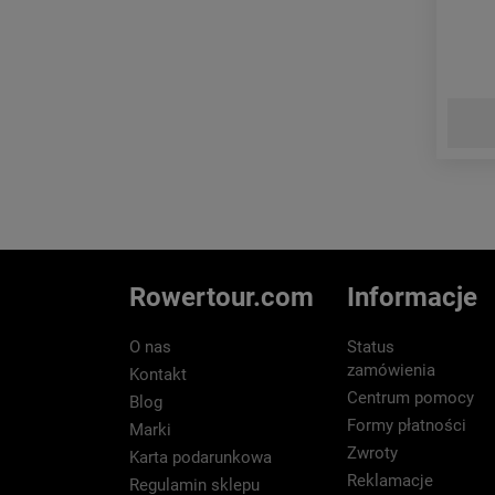
Rowertour.com
Informacje
O nas
Status
zamówienia
Kontakt
Centrum pomocy
Blog
Formy płatności
Marki
Zwroty
Karta podarunkowa
Reklamacje
Regulamin sklepu