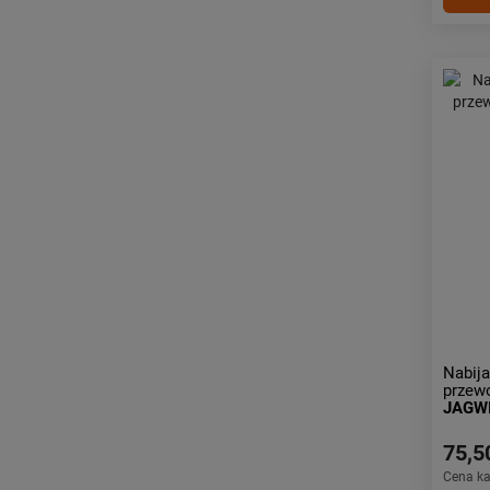
Nabij
przew
JAGW
75,5
Cena k