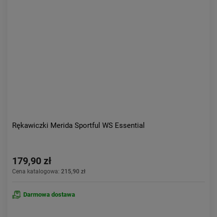
Kolejność:
alfabetycznie
Aktualności:
najnowsze
Obniżka:
największa
Rękawiczki Merida Sportful WS Essential
179,90 zł
Cena katalogowa:
215,90 zł
Darmowa dostawa