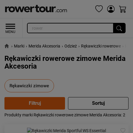
›
Marki
›
Merida Akcesoria
›
Odzież
›
Rękawiczki rowerowe
›
Ręk
Rękawiczki rowerowe zimowe Merida
Akcesoria
Rękawiczki zimowe
Produkty marki Rękawiczki rowerowe zimowe Merida Akcesoria
: 2
Popularność:
największa
Cena:
od najniższej
od najwyższej