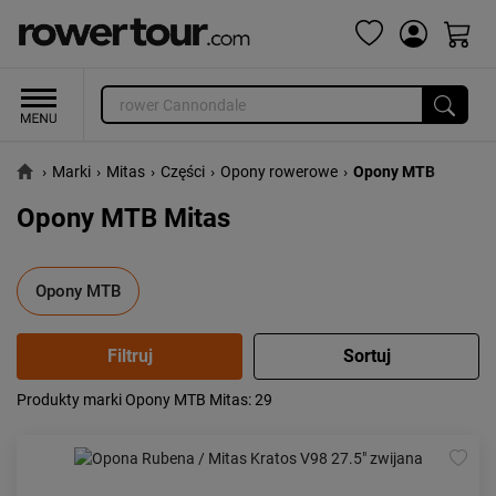
›
Marki
›
Mitas
›
Części
›
Opony rowerowe
›
Opony MTB
Opony MTB Mitas
Opony MTB
Produkty marki Opony MTB Mitas
: 29
Popularność:
największa
Cena:
od najniższej
od najwyższej
Kolejność:
alfabetycznie