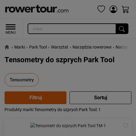
›
Marki
›
Park Tool
›
Warsztat
›
Narzędzia rowerowe
›
Narzędzia
Tensometry do szprych Park Tool
Tensometry
Produkty marki Tensometry do szprych Park Tool
: 1
Popularność:
największa
Cena:
od najniższej
od najwyższej
Kolejność:
alfabetycznie