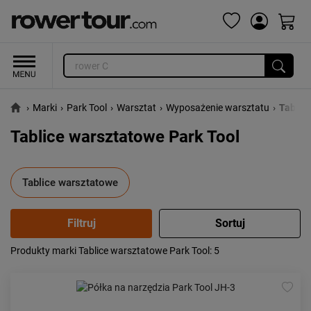
›
Marki
›
Park Tool
›
Warsztat
›
Wyposażenie warsztatu
›
Tablic
Tablice warsztatowe Park Tool
Tablice warsztatowe
Produkty marki Tablice warsztatowe Park Tool
: 5
Popularność:
największa
Cena:
od najniższej
od najwyższej
Kolejność:
alfabetycznie