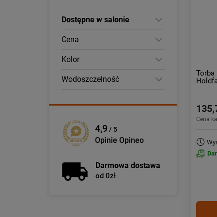
Dostępne w salonie
Cena
Kolor
Torba 
Wodoszczelność
Holdfa
135,
Cena k
4,9
/ 5
Opinie Opineo
Wys
Da
Darmowa dostawa
od 0zł