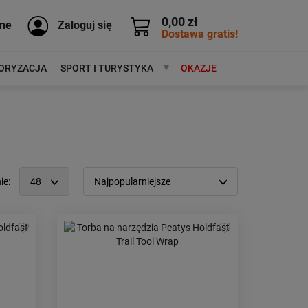
0,00 zł
ne
Zaloguj się
Dostawa gratis!
ORYZACJA
SPORT I TURYSTYKA
MARKI
OKAZJE
ie:
48
Najpopularniejsze
12
Popularność:
największa
24
Cena:
od najniższej
48
od najwyższej
96
Kolejność:
alfabetycznie
Aktualności:
najnowsze