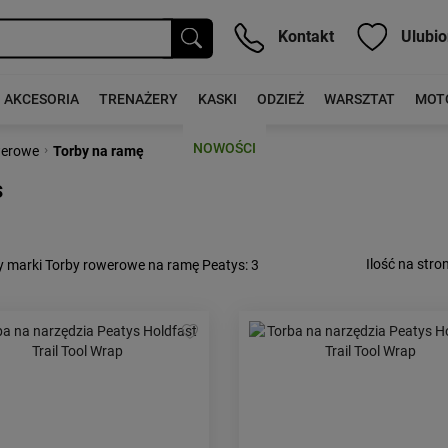
Kontakt
Ulubio
AKCESORIA
TRENAŻERY
KASKI
ODZIEŻ
WARSZTAT
MOT
NOWOŚCI
›
werowe
Torby na ramę
s
Ilość na stron
y marki Torby rowerowe na ramę Peatys
: 3