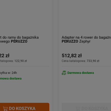
t do ramy do bagażnika
Adapter na 4 rower do bagażn
owego
PERUZZO
PERUZZO
Zephyr
22 zł
512,82 zł
atalogowa:
122,90 zł
Cena katalogowa:
733,90 zł
yłka w: 24h
Darmowa dostawa
rmowa dostawa
DO KOSZYKA
DO KOSZYKA