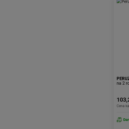
PERU
na 2 r
103,
Cena k
Da