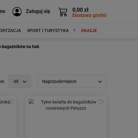
0,00 zł
ne
Zaloguj się
Dostawa gratis!
ORYZACJA
SPORT I TURYSTYKA
MARKI
OKAZJE
do bagażników na hak
ie:
48
Najpopularniejsze
12
Popularność:
największa
24
Cena:
od najniższej
48
od najwyższej
96
Kolejność:
alfabetycznie
Aktualności:
najnowsze