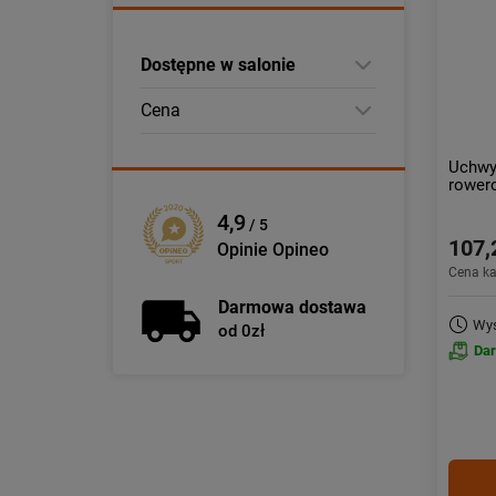
Dostępne w salonie
Cena
Uchwy
rower
4,9
/ 5
107,
Opinie Opineo
Cena k
Darmowa dostawa
Wys
od 0zł
Da