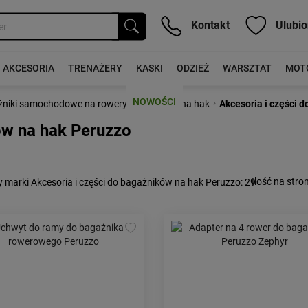
Kontakt
Ulubio
AKCESORIA
TRENAŻERY
KASKI
ODZIEŻ
WARSZTAT
MOT
NOWOŚCI
›
›
niki samochodowe na rowery
Bagażniki na hak
Akcesoria i części 
ów na hak Peruzzo
Ilość na stron
 marki Akcesoria i części do bagażników na hak Peruzzo
: 29