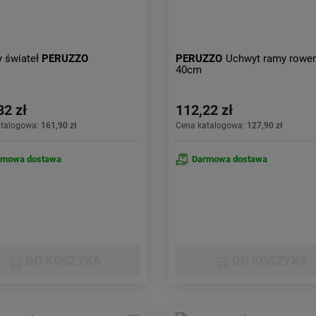
y świateł
PERUZZO
PERUZZO
Uchwyt ramy rowe
40cm
82 zł
112,22 zł
atalogowa:
161,90 zł
Cena katalogowa:
127,90 zł
rmowa dostawa
Darmowa dostawa
DO KOSZYKA
DO KOSZYKA