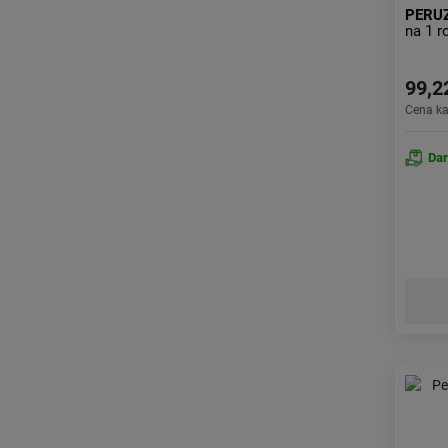
PERU
na 1 r
99,2
Cena k
Da