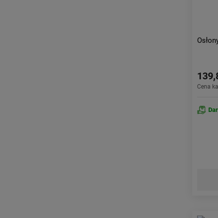
Osłon
139,
Cena k
Da