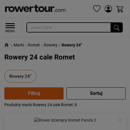
›
Marki
›
Romet
›
Rowery
›
Rowery 24"
Rowery 24 cale Romet
Rowery 24"
Produkty marki Rowery 24 cale Romet
: 9
Popularność:
największa
Cena:
od najniższej
od najwyższej
Kolejność:
alfabetycznie