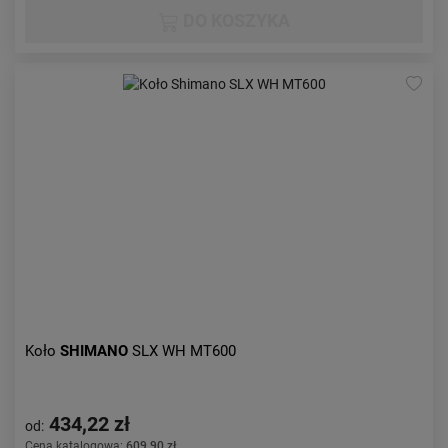
DO KOSZYKA
Koło
SHIMANO
SLX WH MT600
434,22 zł
od:
Cena katalogowa:
609,90 zł