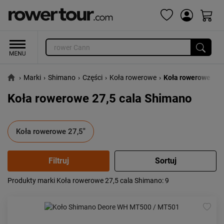
›
Marki
›
Shimano
›
Części
›
Koła rowerowe
›
Koła rowerowe 27,
Koła rowerowe 27,5 cala Shimano
Koła rowerowe 27,5"
Produkty marki Koła rowerowe 27,5 cala Shimano
: 9
Popularność:
największa
Cena:
od najniższej
od najwyższej
Kolejność:
alfabetycznie