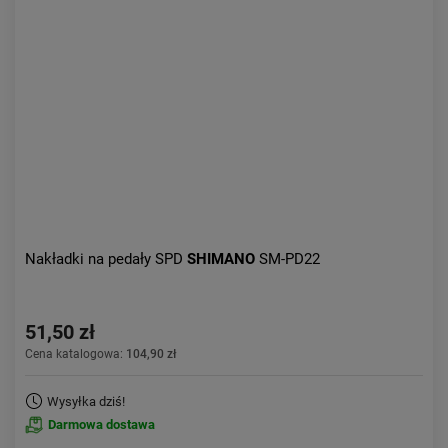
Kolejność:
alfabetycznie
Aktualności:
najnowsze
Obniżka:
największa
Nakładki na pedały SPD
SHIMANO
SM-PD22
51,50 zł
Cena katalogowa:
104,90 zł
Wysyłka dziś!
Darmowa dostawa