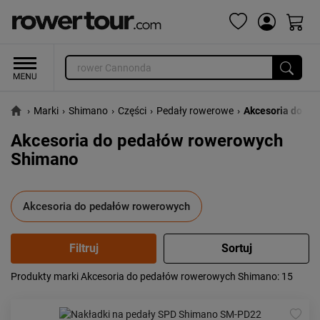
›
Marki
›
Shimano
›
Części
›
Pedały rowerowe
›
Akcesoria do pe
Akcesoria do pedałów rowerowych
Shimano
Akcesoria do pedałów rowerowych
Produkty marki Akcesoria do pedałów rowerowych Shimano
: 15
Popularność:
największa
Cena:
od najniższej
od najwyższej