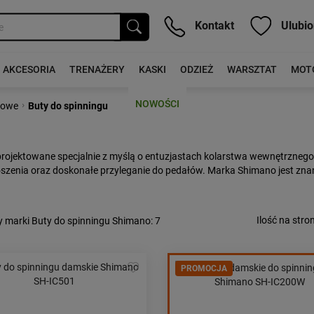
Kontakt
Ulubio
AKCESORIA
TRENAŻERY
KASKI
ODZIEŻ
WARSZTAT
MOT
NOWOŚCI
›
rowe
Buty do spinningu
projektowane specjalnie z myślą o entuzjastach kolarstwa wewnętrzneg
szenia oraz doskonałe przyleganie do pedałów. Marka Shimano jest znana
Ilość na stron
y marki Buty do spinningu Shimano
: 7
PROMOCJA