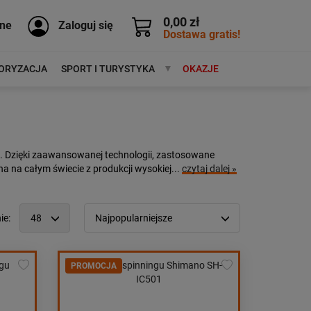
0,00 zł
ne
Zaloguj się
Dostawa gratis!
ORYZACJA
SPORT I TURYSTYKA
MARKI
OKAZJE
o. Dzięki zaawansowanej technologii, zastosowane
 na całym świecie z produkcji wysokiej...
czytaj dalej »
ie:
48
Najpopularniejsze
12
Popularność:
największa
24
PROMOCJA
Cena:
od najniższej
48
od najwyższej
96
Kolejność:
alfabetycznie