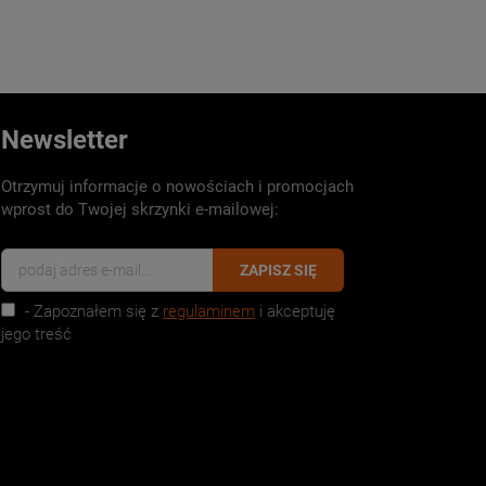
Newsletter
Otrzymuj informacje o nowościach i promocjach
wprost do Twojej skrzynki e-mailowej:
ZAPISZ SIĘ
- Zapoznałem się z
regulaminem
i akceptuję
jego treść