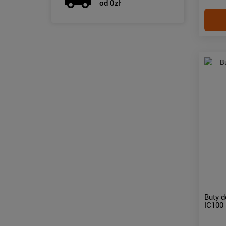
od 0zł
Buty d
IC100