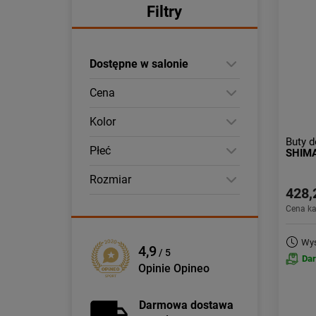
Filtry
Dostępne w salonie
Cena
Kolor
Buty d
Płeć
SHIM
Rozmiar
428,
Cena k
Wys
4,9
/ 5
Da
Opinie Opineo
Darmowa dostawa