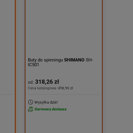
Aktualności:
najnowsze
Obniżka:
największa
Buty do spinningu
SHIMANO
SH-
IC501
318,26 zł
od:
Cena katalogowa:
498,90 zł
Wysyłka dziś!
Darmowa dostawa