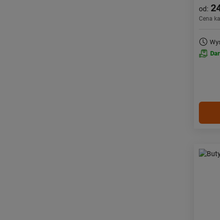
24
od:
Cena k
Wys
Da