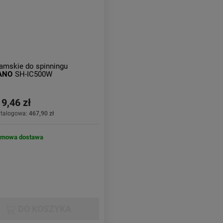
amskie do spinningu
ANO
SH-IC500W
9,46 zł
atalogowa:
467,90 zł
rmowa dostawa
DO KOSZYKA