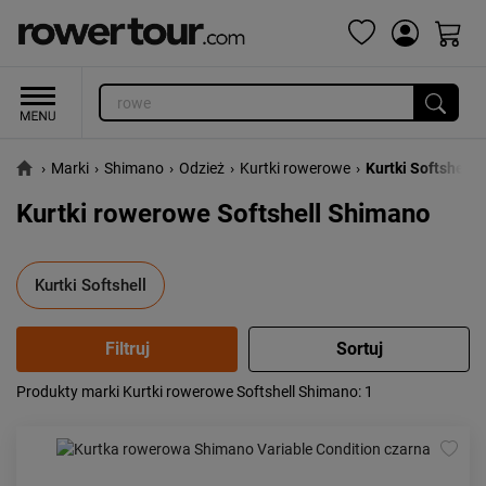
›
Marki
›
Shimano
›
Odzież
›
Kurtki rowerowe
›
Kurtki Softshell
Kurtki rowerowe Softshell Shimano
Kurtki Softshell
Produkty marki Kurtki rowerowe Softshell Shimano
: 1
Popularność:
największa
Cena:
od najniższej
od najwyższej
Kolejność:
alfabetycznie