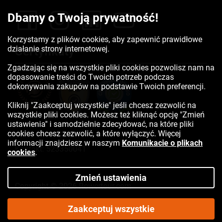
Dbamy o Twoją prywatność!
Korzystamy z plików cookies, aby zapewnić prawidłowe
działanie strony internetowej.
Certyfikaty
Zgadzając się na wszystkie pliki cookies pozwolisz nam na
dopasowanie treści do Twoich potrzeb podczas
dokonywania zakupów na podstawie Twoich preferencji.
Kliknij "Zaakceptuj wszystkie" jeśli chcesz zezwolić na
wszystkie pliki cookies. Możesz też kliknąć opcję "Zmień
ustawienia" i samodzielnie zdecydować, na które pliki
cookies chcesz zezwolić, a które wyłączyć. Więcej
informacji znajdziesz w naszym
Komunikacie o plikach
Kontakt:
523350041
cookies
.
Zmień ustawienia
Copyright © 2026 Rowertour.com
Internetowy sklep rowerowy
Zaakceptuj wszystkie