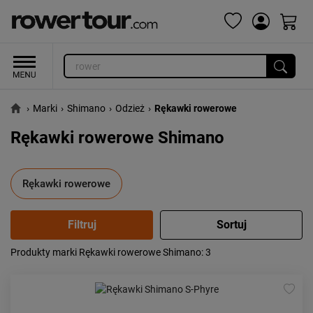
›
Marki
›
Shimano
›
Odzież
›
Rękawki rowerowe
Rękawki rowerowe Shimano
Rękawki rowerowe
Produkty marki Rękawki rowerowe Shimano
: 3
Popularność:
największa
Cena:
od najniższej
od najwyższej
Kolejność:
alfabetycznie