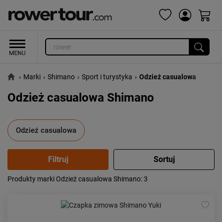
›
Marki
›
Shimano
›
Sport i turystyka
›
Odzież casualowa
Odzież casualowa Shimano
Odzież casualowa
Produkty marki Odzież casualowa Shimano
: 3
Popularność:
największa
Cena:
od najniższej
od najwyższej
Kolejność:
alfabetycznie