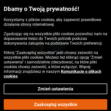
Dbamy o Twoją prywatność!
Korzystamy z plików cookies, aby zapewnić prawidłowe
działanie strony internetowej.
Certyfikaty
Zgadzając się na wszystkie pliki cookies pozwolisz nam na
dopasowanie treści do Twoich potrzeb podczas
dokonywania zakupów na podstawie Twoich preferencji.
Kliknij "Zaakceptuj wszystkie" jeśli chcesz zezwolić na
wszystkie pliki cookies. Możesz też kliknąć opcję "Zmień
ustawienia" i samodzielnie zdecydować, na które pliki
cookies chcesz zezwolić, a które wyłączyć. Więcej
informacji znajdziesz w naszym
Komunikacie o plikach
Kontakt:
523350041
cookies
.
Zmień ustawienia
Copyright © 2026 Rowertour.com
Internetowy sklep rowerowy
Zaakceptuj wszystkie