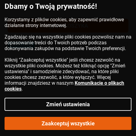
Dbamy o Twoją prywatność!
Korzystamy z plików cookies, aby zapewnić prawidłowe
działanie strony internetowej.
DO KOSZYKA
Zgadzając się na wszystkie pliki cookies pozwolisz nam na
dopasowanie treści do Twoich potrzeb podczas
MODEL 2026
dokonywania zakupów na podstawie Twoich preferencji.
Kliknij "Zaakceptuj wszystkie" jeśli chcesz zezwolić na
wszystkie pliki cookies. Możesz też kliknąć opcję "Zmień
ustawienia" i samodzielnie zdecydować, na które pliki
cookies chcesz zezwolić, a które wyłączyć. Więcej
informacji znajdziesz w naszym
Komunikacie o plikach
cookies
.
Zmień ustawienia
Zaakceptuj wszystkie
Buty MTB damskie
SIDI
Dominator X