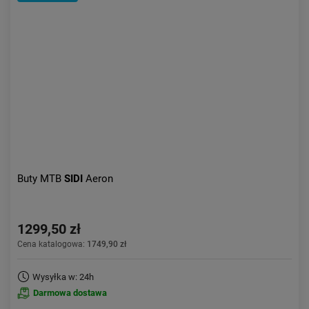
Kolejność:
alfabetycznie
Aktualności:
najnowsze
Obniżka:
największa
Buty MTB
SIDI
Aeron
1299,50 zł
Cena katalogowa:
1749,90 zł
Wysyłka w: 24h
Darmowa dostawa