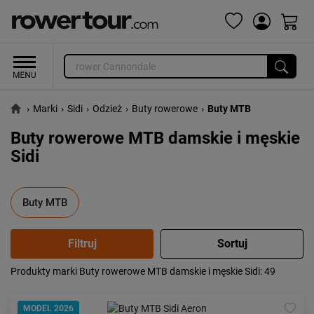
›
Marki
›
Sidi
›
Odzież
›
Buty rowerowe
›
Buty MTB
Buty rowerowe MTB damskie i męskie
Sidi
Buty MTB
Produkty marki Buty rowerowe MTB damskie i męskie Sidi
: 49
Popularność:
największa
Cena:
od najniższej
MODEL 2026
od najwyższej