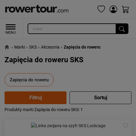
›
Marki
›
SKS
›
Akcesoria
›
Zapięcia do roweru
Zapięcia do roweru SKS
Zapięcia do roweru
Produkty marki Zapięcia do roweru SKS
: 1
Popularność:
największa
Cena:
od najniższej
od najwyższej
Kolejność:
alfabetycznie