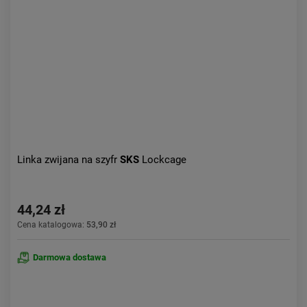
Aktualności:
najnowsze
Obniżka:
największa
Linka zwijana na szyfr
SKS
Lockcage
44,24 zł
Cena katalogowa:
53,90 zł
Darmowa dostawa