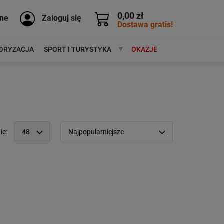
0,00 zł
ne
Zaloguj się
Dostawa gratis!
ORYZACJA
SPORT I TURYSTYKA
MARKI
OKAZJE
ie:
48
Najpopularniejsze
12
Popularność:
największa
24
Cena:
od najniższej
48
od najwyższej
96
Kolejność:
alfabetycznie
Aktualności:
najnowsze