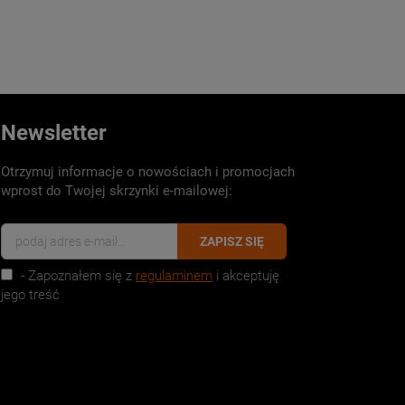
Newsletter
Otrzymuj informacje o nowościach i promocjach
wprost do Twojej skrzynki e-mailowej:
ZAPISZ SIĘ
- Zapoznałem się z
regulaminem
i akceptuję
jego treść