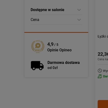
Dostępne w salonie
Cena
Łyżki
4,9
/ 5
Opinie Opineo
22,3
Cena k
Darmowa dostawa
od 0zł
Wys
Da