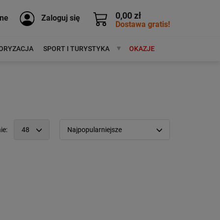
0,00 zł
ne
Zaloguj się
Dostawa gratis!
ORYZACJA
SPORT I TURYSTYKA
MARKI
OKAZJE
ie:
48
Najpopularniejsze
12
Popularność:
największa
24
Cena:
od najniższej
48
od najwyższej
96
Kolejność:
alfabetycznie
Aktualności:
najnowsze