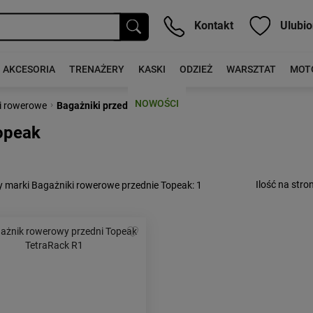
Kontakt
Ulubio
AKCESORIA
TRENAŻERY
KASKI
ODZIEŻ
WARSZTAT
MOT
NOWOŚCI
›
i rowerowe
Bagażniki przednie
opeak
Ilość na stron
y marki Bagażniki rowerowe przednie Topeak
: 1