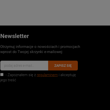
Newsletter
Otrzymuj informacje o nowościach i promocjach
wprost do Twojej skrzynki e-mailowej:
ZAPISZ SIĘ
- Zapoznałem się z
regulaminem
i akceptuję
jego treść