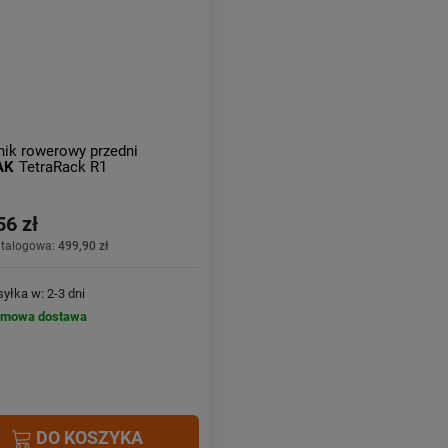
ik rowerowy przedni
AK
TetraRack R1
56 zł
atalogowa:
499,90 zł
yłka w: 2-3 dni
rmowa dostawa
DO KOSZYKA