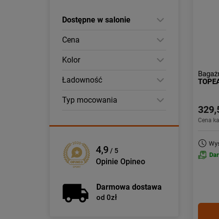
Dostępne w salonie
Cena
Kolor
Bagażn
Ładowność
TOPE
Typ mocowania
329,
Cena k
Wys
4,9
/ 5
Da
Opinie Opineo
Darmowa dostawa
od 0zł