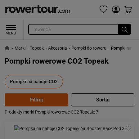
›
Marki
›
Topeak
›
Akcesoria
›
Pompki do roweru
›
Pompki na na
Pompki rowerowe CO2 Topeak
Pompki na naboje CO2
Produkty marki Pompki rowerowe CO2 Topeak
: 7
Popularność:
największa
Cena:
od najniższej
od najwyższej
Kolejność:
alfabetycznie