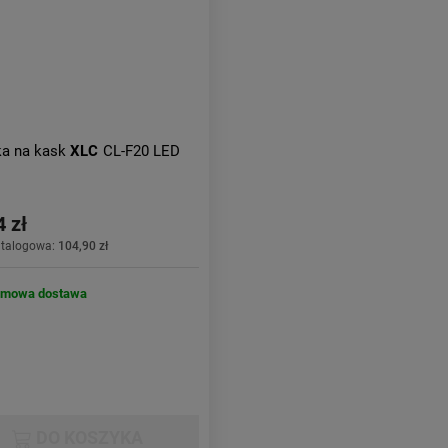
a na kask
XLC
CL-F20 LED
4 zł
atalogowa:
104,90 zł
rmowa dostawa
DO KOSZYKA