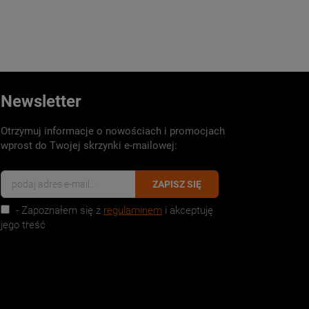
Newsletter
Otrzymuj informacje o nowościach i promocjach
wprost do Twojej skrzynki e-mailowej:
ZAPISZ SIĘ
- Zapoznałem się z
regulaminem
i akceptuję
jego treść