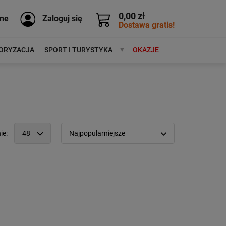
0,00 zł
ne
Zaloguj się
Dostawa gratis!
ORYZACJA
SPORT I TURYSTYKA
MARKI
OKAZJE
ie:
48
Najpopularniejsze
12
Popularność:
największa
24
Cena:
od najniższej
48
od najwyższej
96
Kolejność:
alfabetycznie
Aktualności:
najnowsze