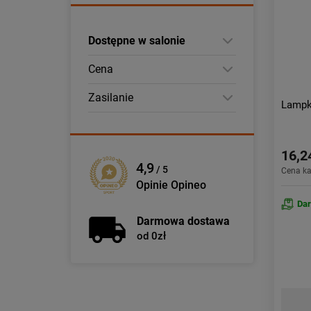
Dostępne w salonie
Cena
Zasilanie
Lampk
16,2
4,9
/ 5
Cena k
Opinie Opineo
Da
Darmowa dostawa
od 0zł