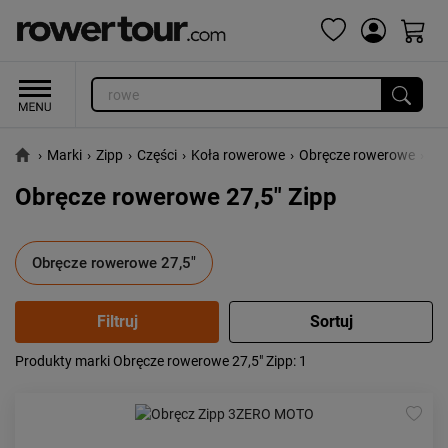
›
Marki
›
Zipp
›
Części
›
Koła rowerowe
›
Obręcze rowerowe
›
Ob
Obręcze rowerowe 27,5" Zipp
Obręcze rowerowe 27,5"
Produkty marki Obręcze rowerowe 27,5" Zipp
: 1
Popularność:
największa
Cena:
od najniższej
od najwyższej
Kolejność:
alfabetycznie