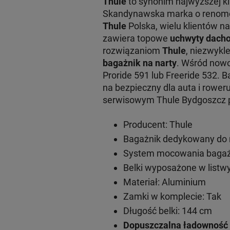
Thule
to synonim najwyższej k
Skandynawska marka o renomowa
Thule
Polska, wielu klientów na
zawiera topowe
uchwyty dacho
rozwiązaniom
Thule
, niezwykl
bagażnik na narty
. Wśród now
Proride 591 lub Freeride 532. 
na bezpieczny dla auta i rowe
serwisowym Thule Bydgoszcz pr
Producent: Thule
Bagażnik dedykowany do m
System mocowania bagażn
Belki wyposażone w listwy
Materiał: Aluminium
Zamki w komplecie: Tak
Długość belki: 144 cm
Dopuszczalna ładowność 