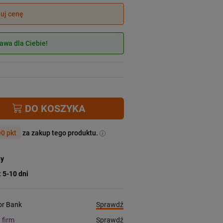
juj cenę
wa dla Ciebie!
DO KOSZYKA
0 pkt
za zakup tego produktu.
ny
:
5-10 dni
Sprawdź
ior Bank
Sprawdź
a firm