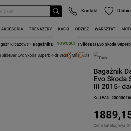
Kontakt
Ulubio
AKCESORIA
TRENAŻERY
KASKI
ODZIEŻ
WARSZTAT
MOT
NOWOŚCI
›
gażniki bazowe
Bagażnik Dachowy Thule SlideBar Evo Skoda Superb 
Następny
Bagażnik D
Evo Skoda 
III 2015- d
Kod EAN:
20000016
1889,1
Cena katalogowa:
2