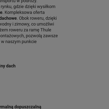
ansportu w podróży.
rynku, gdzie dzięki wysiłkom
le
. Kompleksowa oferta
y dachowe
. Obok roweru, dzięki
wodny i zimowy, co umożliwi
żem roweru za ramę Thule
montażowych, pozwolą zawsze
żu w naszym punkcie
lny dach
symalną dopuszczalną