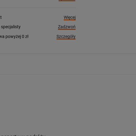
Więcej
t
Zadzwoń
pecjalisty
Szczegóły
a powyżej 0 zł