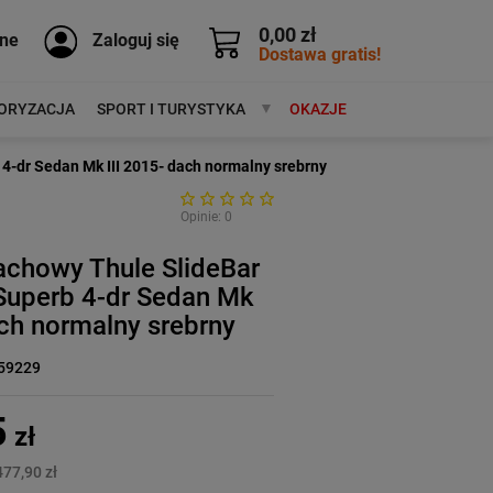
0,00 zł
ne
Zaloguj się
Dostawa gratis!
ORYZACJA
SPORT I TURYSTYKA
MARKI
OKAZJE
4-dr Sedan Mk III 2015- dach normalny srebrny
Opinie: 0
achowy Thule SlideBar
Superb 4-dr Sedan Mk
ach normalny srebrny
59229
5
zł
477,90 zł