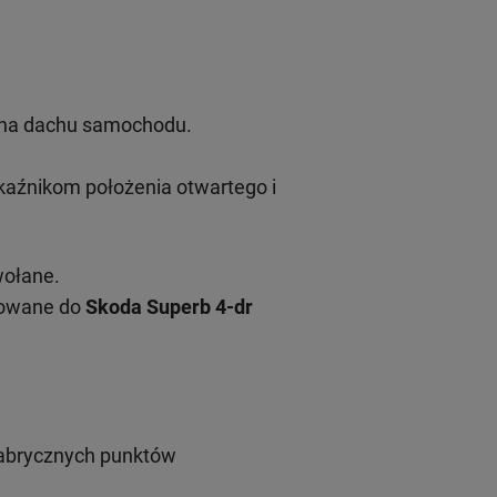
u na dachu samochodu.
aźnikom położenia otwartego i
wołane.
sowane do
Skoda Superb 4-dr
fabrycznych punktów