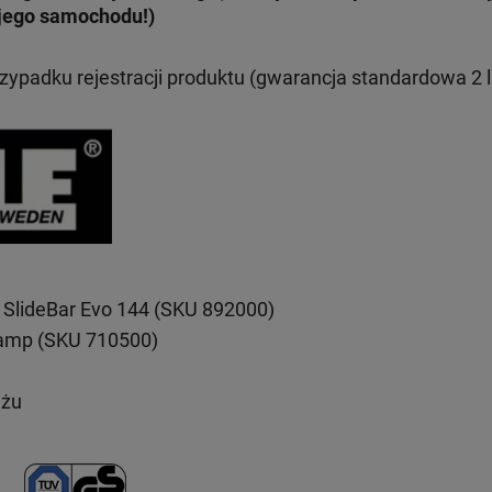
jego samochodu!)
rzypadku rejestracji produktu (gwarancja standardowa 2 l
 SlideBar Evo 144 (SKU 892000)
lamp (SKU 710500)
ażu