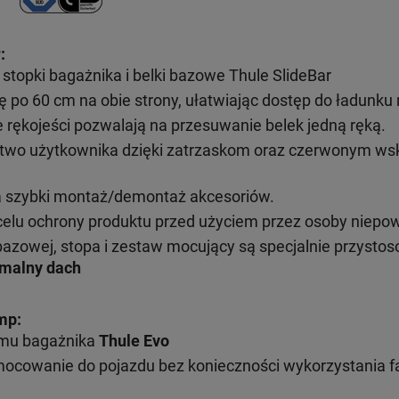
:
topki bagażnika i belki bazowe Thule SlideBar
ę po 60 cm na obie strony, ułatwiając dostęp do ładunk
ękojeści pozwalają na przesuwanie belek jedną ręką.
wo użytkownika dzięki zatrzaskom oraz czerwonym wsk
a szybki montaż/demontaż akcesoriów.
elu ochrony produktu przed użyciem przez osoby niepo
bazowej, stopa i zestaw mocujący są specjalnie przysto
rmalny dach
mp:
emu bagażnika
Thule Evo
mocowanie do pojazdu bez konieczności wykorzystania 