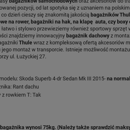
lasy
bagażników samochodowych
oraz akcesoriów do tr
nej pozycji, od lat spotyka się z uznaniem na polskim 
 co dzień cieszy się znakomitą jakością
bagażników Thu
we na rower, bagażniki na hak, na klapę auta, czy box
e łatwo i stylowo przewieziemy również sportowy sprzęt 
ości znajdziemy innowacyjny
bagażnik dachowy
z monta
Bagażniki
Thule
wraz z kompleksową ofertą akcesoriów 
ru jego montaż w transporcie. Istnieje możliwość monta
zy ul. Łużyckiej 27.
odelu: Skoda Superb 4-dr Sedan Mk III 2015-
na norma
ika: Rant dachu
 z rowkiem T: Tak
bagażnika wynosi 75kg. (Należy także sprawdzić mak