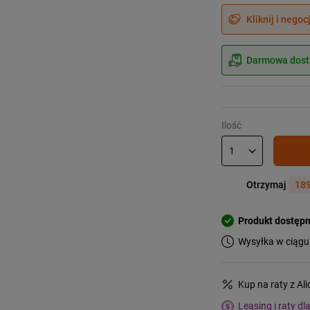
Kliknij i negoc
Darmowa dosta
Ilość
Otrzymaj
189
Produkt dostęp
Wysyłka w ciągu
Kup na raty z Al
Leasing i raty dl