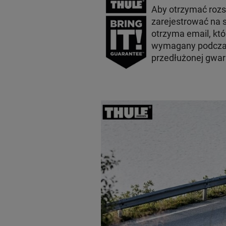
Aby otrzymać roz
zarejestrować na s
otrzyma email, któ
wymagany podczas
przedłużonej gwara