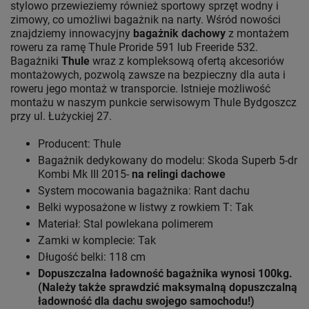
stylowo przewieziemy również sportowy sprzęt wodny i
zimowy, co umożliwi bagażnik na narty. Wśród nowości
znajdziemy innowacyjny
bagażnik dachowy
z montażem
roweru za ramę Thule Proride 591 lub Freeride 532.
Bagażniki
Thule
wraz z kompleksową ofertą akcesoriów
montażowych, pozwolą zawsze na bezpieczny dla auta i
roweru jego montaż w transporcie. Istnieje możliwość
montażu w naszym punkcie serwisowym Thule Bydgoszcz
przy ul. Łużyckiej 27.
Producent: Thule
Bagażnik dedykowany do modelu: Skoda Superb 5-dr
Kombi Mk III 2015-
na relingi dachowe
System mocowania bagażnika: Rant dachu
Belki wyposażone w listwy z rowkiem T: Tak
Materiał: Stal powlekana polimerem
Zamki w komplecie: Tak
Długość belki: 118 cm
Dopuszczalna ładowność bagażnika wynosi 100kg.
(Należy także sprawdzić maksymalną dopuszczalną
ładowność dla dachu swojego samochodu!)