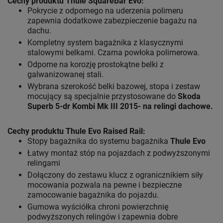
Cechy produktu Thule SquareBar Evo:
Pokrycie z odpornego na uderzenia polimeru
zapewnia dodatkowe zabezpieczenie bagażu na
dachu.
Kompletny system bagażnika z klasycznymi
stalowymi belkami. Czarna powłoka polimerowa.
Odporne na korozję prostokątne belki z
galwanizowanej stali.
Wybrana szerokość belki bazowej, stopa i zestaw
mocujący są specjalnie przystosowane do
Skoda
Superb 5-dr Kombi Mk III 2015- na relingi dachowe.
Cechy produktu
Thule Evo Raised Rail:
Stopy bagażnika do systemu bagażnika
Thule Evo
Łatwy montaż stóp na pojazdach z podwyższonymi
relingami
Dołączony do zestawu klucz z ogranicznikiem siły
mocowania pozwala na pewne i bezpieczne
zamocowanie bagażnika do pojazdu.
Gumowa wyściółka chroni powierzchnię
podwyższonych relingów i zapewnia dobre