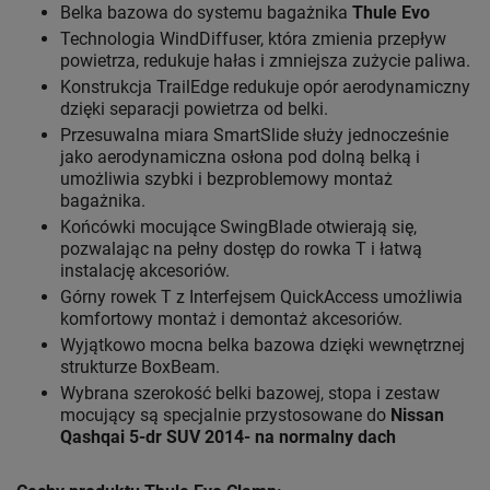
Belka bazowa do systemu bagażnika
Thule Evo
Technologia WindDiffuser, która zmienia przepływ
powietrza, redukuje hałas i zmniejsza zużycie paliwa.
Konstrukcja TrailEdge redukuje opór aerodynamiczny
dzięki separacji powietrza od belki.
Przesuwalna miara SmartSlide służy jednocześnie
jako aerodynamiczna osłona pod dolną belką i
umożliwia szybki i bezproblemowy montaż
bagażnika.
Końcówki mocujące SwingBlade otwierają się,
pozwalając na pełny dostęp do rowka T i łatwą
instalację akcesoriów.
Górny rowek T z Interfejsem QuickAccess umożliwia
komfortowy montaż i demontaż akcesoriów.
Wyjątkowo mocna belka bazowa dzięki wewnętrznej
strukturze BoxBeam.
Wybrana szerokość belki bazowej, stopa i zestaw
mocujący są specjalnie przystosowane do
Nissan
Qashqai 5-dr SUV 2014- na normalny dach