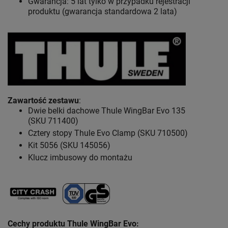
Gwarancja: 5 lat
tylko w przypadku rejestracji
produktu (gwarancja standardowa 2 lata)
Zawartość zestawu
:
Dwie belki dachowe Thule WingBar Evo 135
(SKU 711400)
Cztery stopy Thule Evo Clamp (SKU 710500)
Kit 5056 (SKU 145056)
Klucz imbusowy do montażu
Cechy produktu Thule WingBar Evo
: