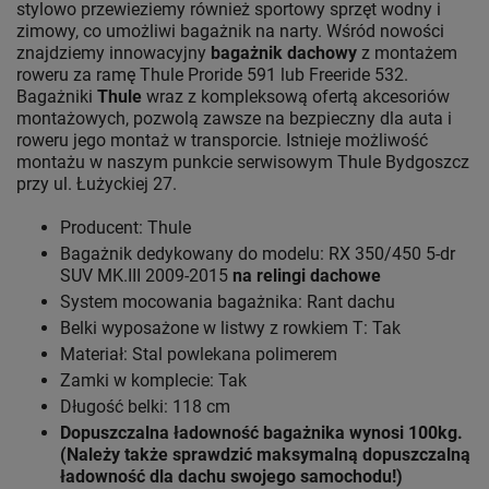
stylowo przewieziemy również sportowy sprzęt wodny i
zimowy, co umożliwi bagażnik na narty. Wśród nowości
znajdziemy innowacyjny
bagażnik dachowy
z montażem
roweru za ramę Thule Proride 591 lub Freeride 532.
Bagażniki
Thule
wraz z kompleksową ofertą akcesoriów
montażowych, pozwolą zawsze na bezpieczny dla auta i
roweru jego montaż w transporcie. Istnieje możliwość
montażu w naszym punkcie serwisowym Thule Bydgoszcz
przy ul. Łużyckiej 27.
Producent: Thule
Bagażnik dedykowany do modelu: RX 350/450 5-dr
SUV MK.III 2009-2015
na relingi dachowe
System mocowania bagażnika: Rant dachu
Belki wyposażone w listwy z rowkiem T: Tak
Materiał: Stal powlekana polimerem
Zamki w komplecie: Tak
Długość belki: 118 cm
Dopuszczalna ładowność bagażnika wynosi 100kg.
(Należy także sprawdzić maksymalną dopuszczalną
ładowność dla dachu swojego samochodu!)