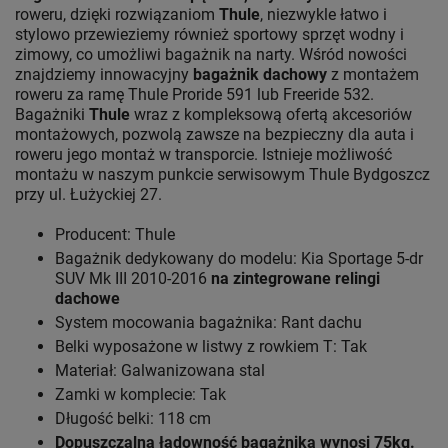
roweru, dzięki rozwiązaniom
Thule
, niezwykle łatwo i
stylowo przewieziemy również sportowy sprzęt wodny i
zimowy, co umożliwi bagażnik na narty. Wśród nowości
znajdziemy innowacyjny
bagażnik dachowy
z montażem
roweru za ramę Thule Proride 591 lub Freeride 532.
Bagażniki
Thule
wraz z kompleksową ofertą akcesoriów
montażowych, pozwolą zawsze na bezpieczny dla auta i
roweru jego montaż w transporcie. Istnieje możliwość
montażu w naszym punkcie serwisowym Thule Bydgoszcz
przy ul. Łużyckiej 27.
Producent: Thule
Bagażnik dedykowany do modelu: Kia Sportage 5-dr
SUV Mk III 2010-2016
na zintegrowane relingi
dachowe
System mocowania bagażnika: Rant dachu
Belki wyposażone w listwy z rowkiem T: Tak
Materiał: Galwanizowana stal
Zamki w komplecie: Tak
Długość belki: 118 cm
Dopuszczalna ładowność bagażnika wynosi 75kg.