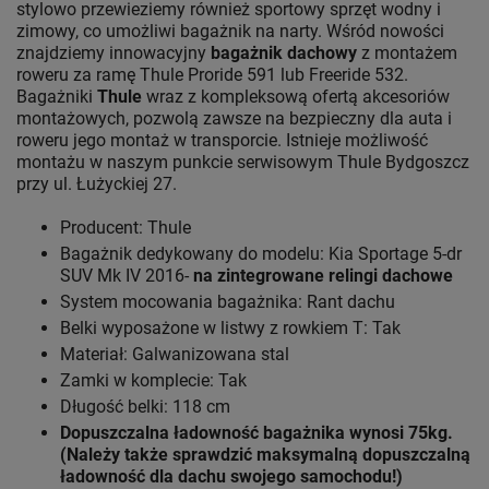
stylowo przewieziemy również sportowy sprzęt wodny i
zimowy, co umożliwi bagażnik na narty. Wśród nowości
znajdziemy innowacyjny
bagażnik dachowy
z montażem
roweru za ramę Thule Proride 591 lub Freeride 532.
Bagażniki
Thule
wraz z kompleksową ofertą akcesoriów
montażowych, pozwolą zawsze na bezpieczny dla auta i
roweru jego montaż w transporcie. Istnieje możliwość
montażu w naszym punkcie serwisowym Thule Bydgoszcz
przy ul. Łużyckiej 27.
Producent: Thule
Bagażnik dedykowany do modelu: Kia Sportage 5-dr
SUV Mk IV 2016-
na zintegrowane relingi dachowe
System mocowania bagażnika: Rant dachu
Belki wyposażone w listwy z rowkiem T: Tak
Materiał: Galwanizowana stal
Zamki w komplecie: Tak
Długość belki: 118 cm
Dopuszczalna ładowność bagażnika wynosi 75kg.
(Należy także sprawdzić maksymalną dopuszczalną
ładowność dla dachu swojego samochodu!)