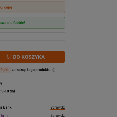
juj cenę
wa dla Ciebie!
DO KOSZYKA
0 pkt
za zakup tego produktu.
ny
:
5-10 dni
Sprawdź
ior Bank
Sprawdź
a firm