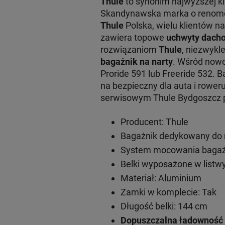
Thule
to synonim najwyższej k
Skandynawska marka o renomowa
Thule
Polska, wielu klientów na
zawiera topowe
uchwyty dacho
rozwiązaniom
Thule
, niezwykl
bagażnik na narty
. Wśród now
Proride 591 lub Freeride 532. 
na bezpieczny dla auta i rowe
serwisowym Thule Bydgoszcz pr
Producent: Thule
Bagażnik dedykowany do 
System mocowania bagażn
Belki wyposażone w listwy
Materiał: Aluminium
Zamki w komplecie: Tak
Długość belki: 144 cm
Dopuszczalna ładowność 