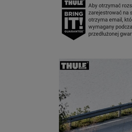
Aby otrzymać roz
zarejestrować na s
otrzyma email, któ
wymagany podczas
przedłużonej gwara