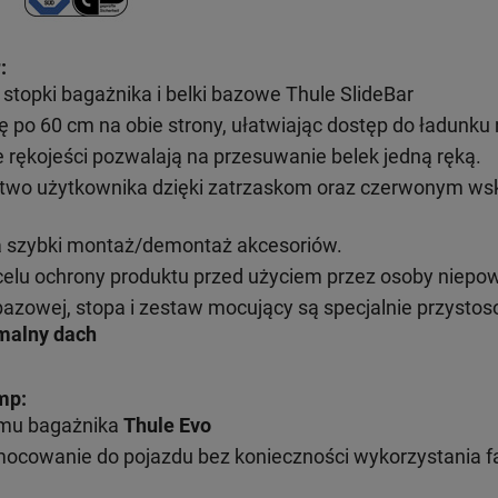
:
topki bagażnika i belki bazowe Thule SlideBar
ę po 60 cm na obie strony, ułatwiając dostęp do ładunk
ękojeści pozwalają na przesuwanie belek jedną ręką.
wo użytkownika dzięki zatrzaskom oraz czerwonym wsk
a szybki montaż/demontaż akcesoriów.
elu ochrony produktu przed użyciem przez osoby niepo
bazowej, stopa i zestaw mocujący są specjalnie przysto
malny dach
mp:
emu bagażnika
Thule Evo
mocowanie do pojazdu bez konieczności wykorzystania 