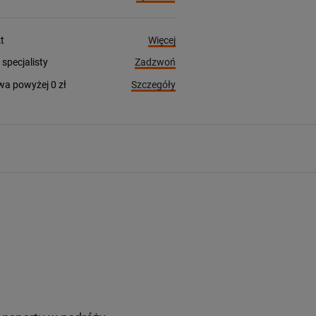
Więcej
t
Zadzwoń
pecjalisty
Szczegóły
a powyżej 0 zł