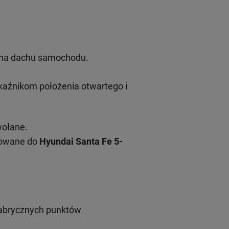
u na dachu samochodu.
aźnikom położenia otwartego i
wołane.
sowane do
Hyundai Santa Fe 5-
fabrycznych punktów