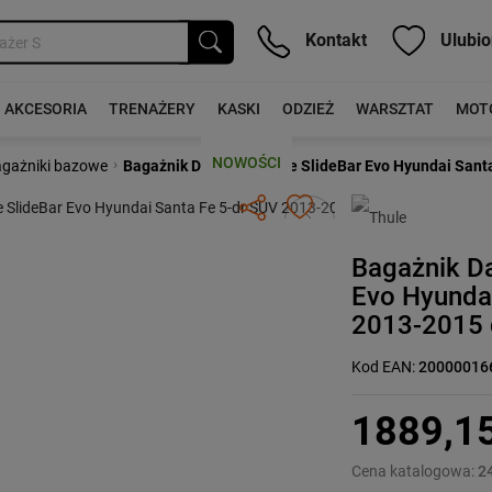
Kontakt
Ulubio
AKCESORIA
TRENAŻERY
KASKI
ODZIEŻ
WARSZTAT
MOT
NOWOŚCI
›
gażniki bazowe
Bagażnik Dachowy Thule SlideBar Evo Hyundai Sant
Następny
Bagażnik D
Evo Hyundai
2013-2015 
Kod EAN:
20000016
1889,1
Cena katalogowa:
2