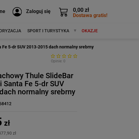
0,00 zł
ne
Zaloguj się
Dostawa gratis!
ORYZACJA
SPORT I TURYSTYKA
MARKI
OKAZJE
a Fe 5-dr SUV 2013-2015 dach normalny srebrny
Opinie: 0
achowy Thule SlideBar
 Santa Fe 5-dr SUV
dach normalny srebrny
68412
5
zł
477,90 zł