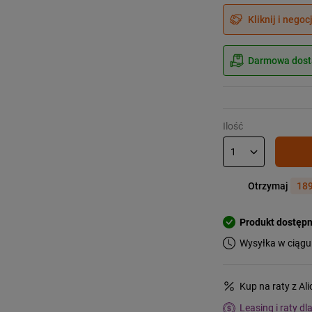
Kliknij i negoc
Darmowa dosta
Ilość
Otrzymaj
189
Produkt dostęp
Wysyłka w ciągu
Kup na raty z Al
Leasing i raty dl