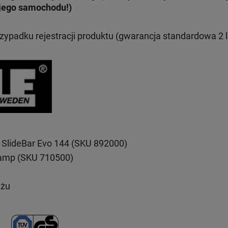
jego samochodu!)
rzypadku rejestracji produktu (gwarancja standardowa 2 l
 SlideBar Evo 144 (SKU 892000)
lamp (SKU 710500)
ażu