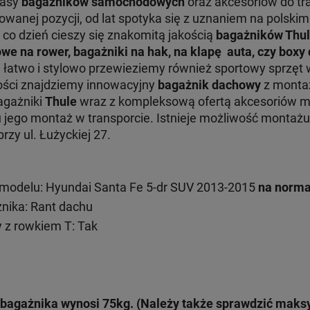
lasy
bagażników samochodowych
oraz akcesoriów do tr
nej pozycji, od lat spotyka się z uznaniem na polskim 
 co dzień cieszy się znakomitą jakością
bagażników Thu
we na rower, bagażniki na hak, na klapę auta, czy box
e łatwo i stylowo przewieziemy również sportowy sprzęt 
ości znajdziemy innowacyjny
bagażnik dachowy
z monta
Bagażniki
Thule
wraz z kompleksową ofertą akcesoriów 
ru jego montaż w transporcie. Istnieje możliwość monta
zy ul. Łużyckiej 27.
modelu: Hyundai Santa Fe 5-dr SUV 2013-2015
na norma
ika: Rant dachu
 z rowkiem T: Tak
bagażnika wynosi 75kg. (Należy także sprawdzić mak