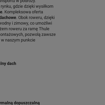
ansportu w podróży.
rynku, gdzie dzięki wysiłkom
le
. Kompleksowa oferta
y dachowe
. Obok roweru, dzięki
wodny i zimowy, co umożliwi
żem roweru za ramę Thule
montażowych, pozwolą zawsze
żu w naszym punkcie
lny dach
symalną dopuszczalną