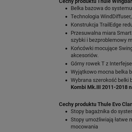
Cechy produktu Thule WingBar
Belka bazowa do systemu
Technologia WindDiffuser,
Konstrukcja TrailEdge red
Przesuwalna miara SmartS
szybki i bezproblemowy m
Końcówki mocujące SwingBl
akcesoriów.
Górny rowek T z Interfej
Wyjątkowo mocna belka b
Wybrana szerokość belki 
Kombi Mk.III 2011-2018 
Cechy produktu Thule Evo Cl
Stopy bagażnika do syst
Stopy umożliwiają łatwe 
mocowania