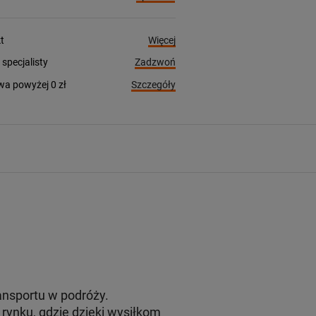
Więcej
t
Zadzwoń
pecjalisty
Szczegóły
a powyżej 0 zł
ansportu w podróży.
rynku, gdzie dzięki wysiłkom