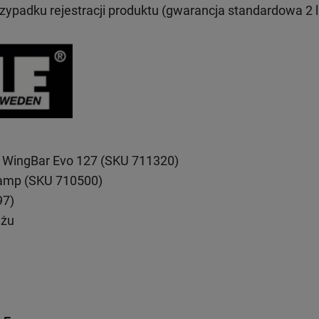
rzypadku rejestracji produktu (gwarancja standardowa 2 l
 WingBar Evo 127 (SKU 711320)
lamp (SKU 710500)
97)
ażu