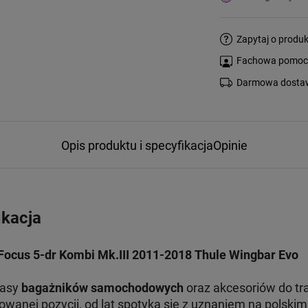
Zapytaj o produk
Fachowa pomoc s
Darmowa dostaw
Opis produktu i specyfikacja
Opinie
ikacja
Focus 5-dr Kombi Mk.III 2011-2018 Thule Wingbar Evo
lasy
bagażników samochodowych
oraz akcesoriów do tr
nej pozycji, od lat spotyka się z uznaniem na polskim 