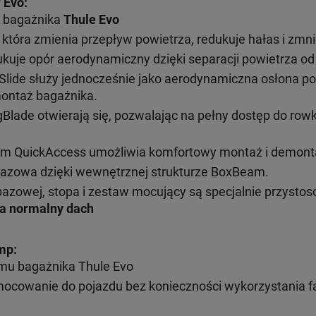
 Evo
:
 bagażnika
Thule Evo
 która zmienia przepływ powietrza, redukuje hałas i zmni
ukuje opór aerodynamiczny dzięki separacji powietrza od 
lide służy jednocześnie jako aerodynamiczna osłona pod
ontaż bagażnika.
ade otwierają się, pozwalając na pełny dostęp do rowka 
sem QuickAccess umożliwia komfortowy montaż i demont
azowa dzięki wewnętrznej strukturze BoxBeam.
bazowej, stopa i zestaw mocujący są specjalnie przyst
na normalny dach
amp
:
emu bagażnika Thule Evo
mocowanie do pojazdu bez konieczności wykorzystania 