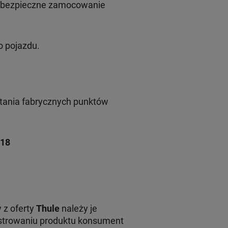
i bezpieczne zamocowanie
.
o pojazdu.
tania fabrycznych punktów
018
 z oferty
Thule
należy je
jestrowaniu produktu konsument