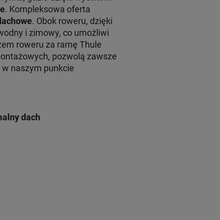
le
. Kompleksowa oferta
 dachowe
. Obok roweru, dzięki
wodny i zimowy, co umożliwi
em roweru za ramę Thule
montażowych, pozwolą zawsze
żu w naszym punkcie
malny dach