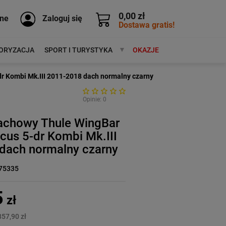
0,00 zł
ne
Zaloguj się
Dostawa gratis!
ORYZACJA
SPORT I TURYSTYKA
MARKI
OKAZJE
r Kombi Mk.III 2011-2018 dach normalny czarny
Opinie: 0
achowy Thule WingBar
cus 5-dr Kombi Mk.III
dach normalny czarny
75335
5
zł
857,90 zł