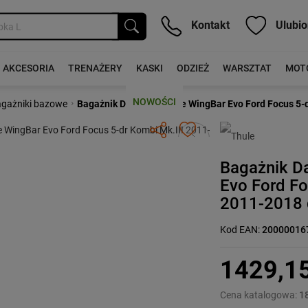
Kontakt
Ulubio
AKCESORIA
TRENAŻERY
KASKI
ODZIEŻ
WARSZTAT
MOT
NOWOŚCI
›
gażniki bazowe
Bagażnik Dachowy Thule WingBar Evo Ford Focus 5-d
Następny
Bagażnik D
Evo Ford Fo
2011-2018 
Kod EAN:
20000016
1429,1
Cena katalogowa:
1