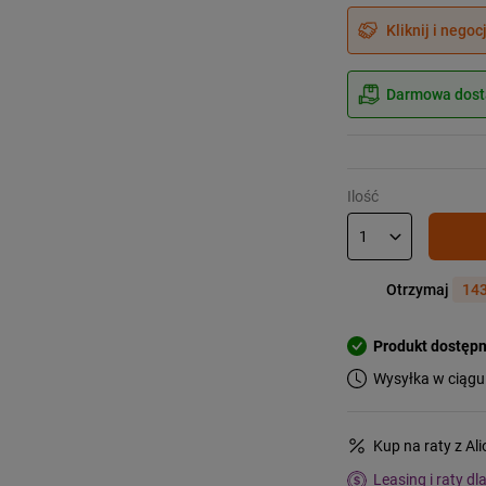
Kliknij i negoc
Darmowa dosta
Ilość
Otrzymaj
143
Produkt dostęp
Wysyłka w ciągu
Kup na raty z Al
Leasing i raty dl