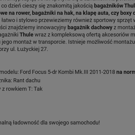
 co dzień cieszy się znakomitą jakością
bagażników Thu
we na rower, bagażniki na hak, na klapę auta, czy boxy
e łatwo i stylowo przewieziemy również sportowy sprzęt 
ości znajdziemy innowacyjny
bagażnik dachowy
z montaż
Bagażniki
Thule
wraz z kompleksową ofertą akcesoriów 
ru jego montaż w transporcie. Istnieje możliwość monta
zy ul. Łużyckiej 27.
odelu: Ford Focus 5-dr Kombi Mk.III 2011-2018
na nor
ika: Rant dachu
 z rowkiem T: Tak
alną ładowność dla swojego samochodu!