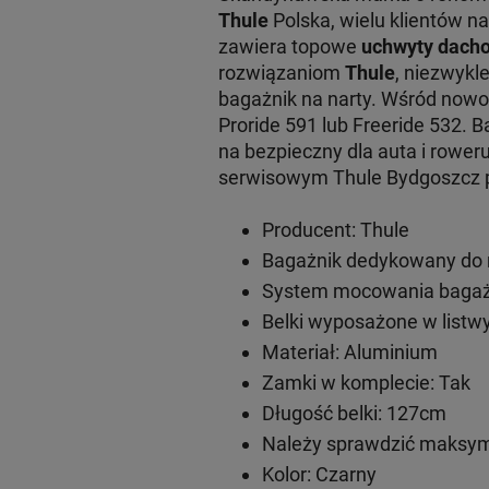
Thule
Polska, wielu klientów na
zawiera topowe
uchwyty dacho
rozwiązaniom
Thule
, niezwykl
bagażnik na narty. Wśród now
Proride 591 lub Freeride 532. 
na bezpieczny dla auta i rowe
serwisowym Thule Bydgoszcz pr
Producent: Thule
Bagażnik dedykowany do m
System mocowania bagażn
Belki wyposażone w listwy
Materiał: Aluminium
Zamki w komplecie: Tak
Długość belki: 127cm
Należy sprawdzić maksym
Kolor: Czarny