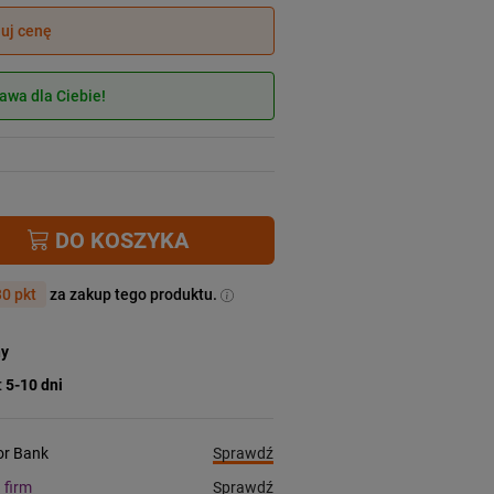
juj cenę
wa dla Ciebie!
DO KOSZYKA
0 pkt
za zakup tego produktu.
ny
:
5-10 dni
Sprawdź
ior Bank
Sprawdź
a firm