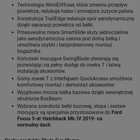
Technologia WindDiffuser, która zmienia przepływ
powietrza, redukuje hałas i zmniejsza zużycie paliwa.
Konstrukcja TrailEdge redukuje opór aerodynamiczny
dzięki separacji powietrza od belki.
Przesuwalna miara SmartSlide służy jednocześnie
jako aerodynamiczna osłona pod dolną belką i
umożliwia szybki i bezproblemowy montaż
bagażnika.
Końcówki mocujące SwingBlade otwierają się,
pozwalając na pełny dostęp do rowka T i łatwą
instalację akcesoriów.
Górny rowek T z Interfejsem QuickAccess umożliwia
komfortowy montaż i demontaż akcesoriów.
Wyjątkowo mocna belka bazowa dzięki wewnętrznej
strukturze BoxBeam.
Wybrana szerokość belki bazowej, stopa i zestaw
mocujący są specjalnie przystosowane do
Ford
Focus 5-dr Hatchback Mk.IV 2019- na
normalny dach