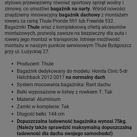
stylowo przewieziemy również sportowy sprzęt wodny i
zimowy, co umożliwi
bagażnik na narty
. Wśród nowości
znajdziemy innowacyjny
bagażnik dachowy
z montażem
roweru za ramę Thule Proride 591 lub Freeride 532.
Bagażniki
Thule
wraz z kompleksową ofertą akcesoriów
montażowych, pozwolą zawsze na bezpieczny dla auta i
roweru jego montaż w transporcie. Istnieje możliwość
montażu w naszym punkcie serwisowym Thule Bydgoszcz
przy ul. Łużyckiej 27.
Producent: Thule
Bagażnik dedykowany do modelu: Honda Civic 5-dr
Hatchback 2012-2017
na normalny dach
System mocowania bagażnika: Rant dachu
Belki wyposażone w listwy z rowkiem T: Tak
Materiał: Aluminium
Zamki w komplecie: Tak
Długość belki: 144 cm
Dopuszczalna ładowność bagażnika wynosi 75kg.
(Należy także sprawdzić maksymalną dopuszczalną
ładowność dla dachu swojego samochodu!)